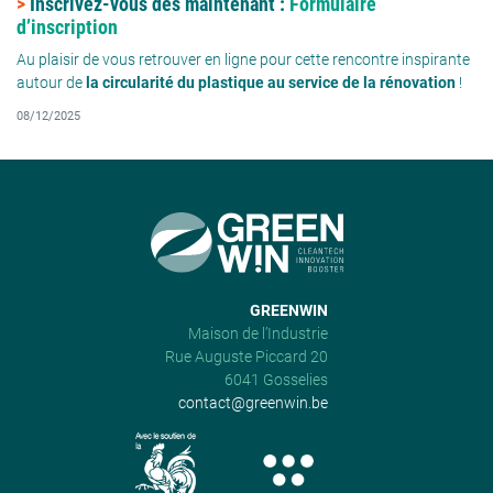
>
Inscrivez-vous dès maintenant :
Formulaire
d’inscription
Au plaisir de vous retrouver en ligne pour cette rencontre inspirante
autour de
la circularité du plastique au service de la rénovation
!
08/12/2025
GREENWIN
Maison de l’Industrie
Rue Auguste Piccard 20
6041 Gosselies
contact@greenwin.be