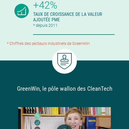
+42%
TAUX DE CROISSANCE DE LA VALEUR
AJOUTÉE PME
* depuis 2011
* Chiffres des secteurs industriels de GreenWin
GreenWin, le pôle wallon des CleanTech