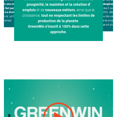
s
vers une modèle circulaire
.
matière d'
hydrogène ver
prospérité, le maintien et la création d'
ire fait partie de l’ADN du
A ce titre, 3 des 5 ax
emplois
et de
nouveaux métiers
, ainsi que la
 de sa stratégie
, dans tous
structurant HECO2, dédié 
croissance,
tout en respectant les limites de
l couvre. Le thème est donc
de l'industrie lourde wallo
ransversal.
portefeuille de projet
production de la planète
.
Pour en savoir plus,
GreenWin s’inscrit à 100% dans cette
approche.