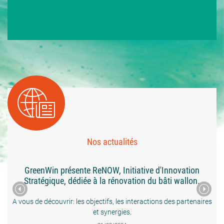
Nos actualités
GreenWin présente ReNOW, Initiative d'Innovation
Le nouveau HANDBOOK
! - 2ème édition est 
Stratégique, dédiée à la rénovation du bâti wallon.
A vous de découvrir: les objectifs, les interactions des partenaires
3 secteurs, 9 doma
transversaux, 11 thémat
et synergies.